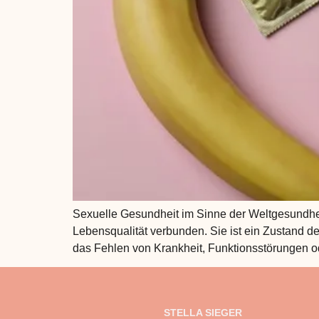
Sexuelle Gesundheit im Sinne der Weltgesundhei
Lebensqualität verbunden. Sie ist ein Zustand d
das Fehlen von Krankheit, Funktionsstörungen od
STELLA SIEGER