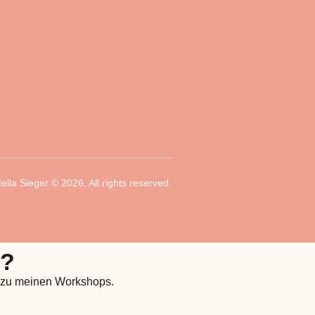
tella Sieger © 2026. All rights reserved.
r?
 zu meinen Workshops.