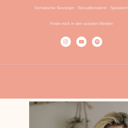
Somatische Sexologin · Sexualberaterin · Speakeri
Finde mich in den sozialen Medien