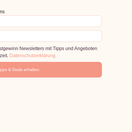
ns
ustgewinn Newsletters mit Tipps und Angeboten
zeit.
Datenschutzerklärung
ipps & Deals erhalten