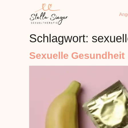
Ang
Schlagwort:
sexuell
Sexuelle Gesundheit