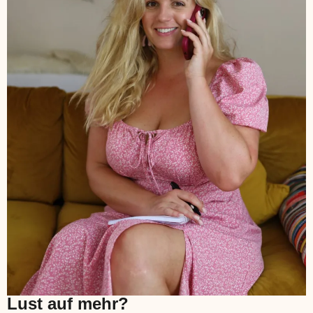
Lust auf mehr?