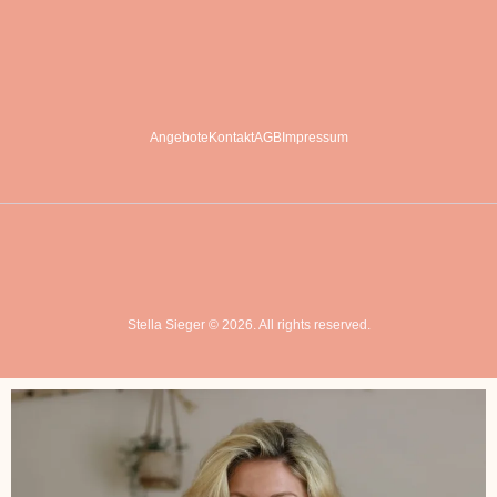
Angebote
Kontakt
AGB
Impressum
Stella Sieger © 2026. All rights reserved.